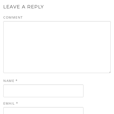
LEAVE A REPLY
COMMENT
NAME
*
EMAIL
*