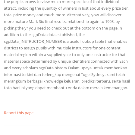
Report this page