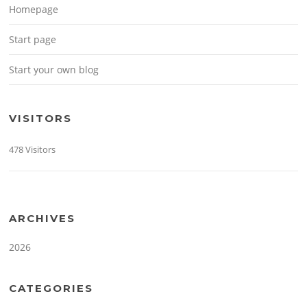
Homepage
Start page
Start your own blog
VISITORS
478 Visitors
ARCHIVES
2026
CATEGORIES